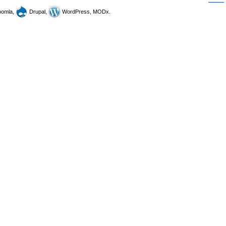
omla,
Drupal,
WordPress, MODx.