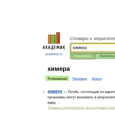
Словари и энциклоп
academic.ru
Толкования
Переводы
химера
Толкование
Перевод
Книги
ХИМЕРА
— Особь, состоящая из идеот
71
организмы могут возникать в результа
ядер …
Термины и определения, используемые в се