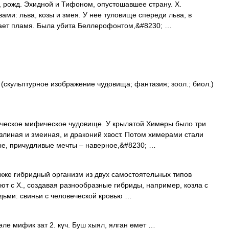
жд. Эхидной и Тифоном, опустошавшее страну. Х.
ми: льва, козы и змея. У нее туловище спереди льва, в
гает пламя. Была убита Беллерофонтом,&#8230; …
р (скульптурное изображение чудовища; фантазия; зоол.; биол.)
ческое мифическое чудовище. У крылатой Химеры было три
злиная и змеиная, и драконий хвост. Потом химерами стали
е, причудливые мечты – наверное,&#8230; …
же гибридный организм из двух самостоятельных типов
ют с Х., создавая разнообразные гибриды, например, козла с
юдьми: свиньи с человеческой кровью …
ле мифик зат 2. күч. Буш хыял, ялган өмет …