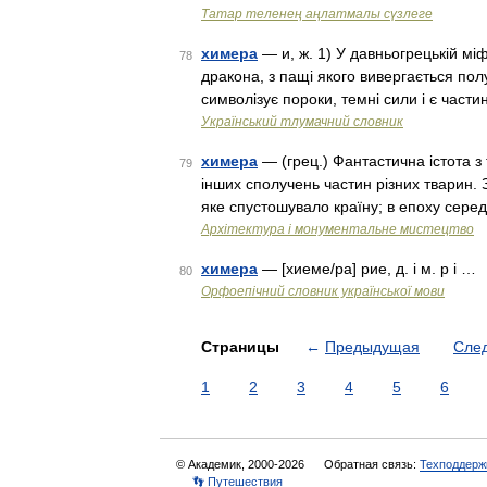
Татар теленең аңлатмалы сүзлеге
химера
— и, ж. 1) У давньогрецькій мі
78
дракона, з пащі якого вивергається по
символізує пороки, темні сили і є част
Український тлумачний словник
химера
— (грец.) Фантастична істота з
79
інших сполучень частин різних тварин. 
яке спустошувало країну; в епоху сере
Архітектура і монументальне мистецтво
химера
— [хиеме/ра] рие, д. і м. р і …
80
Орфоепічний словник української мови
Страницы
←
Предыдущая
Сле
1
2
3
4
5
6
© Академик, 2000-2026
Обратная связь:
Техподдерж
👣 Путешествия