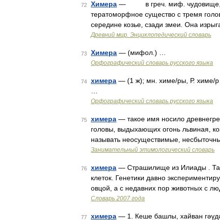
Химера
— в греч. миф. чудовище, ро
72
тератоморфное существо с тремя голова
середине козье, сзади змеи. Она изры
Древний мир. Энциклопедический словарь
Химера
— (мифол.) …
73
Орфографический словарь русского языка
химера
— (1 ж); мн. химе/ры, Р. химе/
74
…
Орфографический словарь русского языка
химера
— такое имя носило древнегре
75
головы, выдыхающих огонь львиная, ко
называть неосуществимые, несбыточны
Занимательный этимологический словарь
химера
— Страшилище из Илиады . Так
76
клеток. Генетики давно экспериментиру
овцой, а с недавних пор животных с л
Словарь 2007 года
химера
— 1. Кеше башлы, хайван гәүдә
77