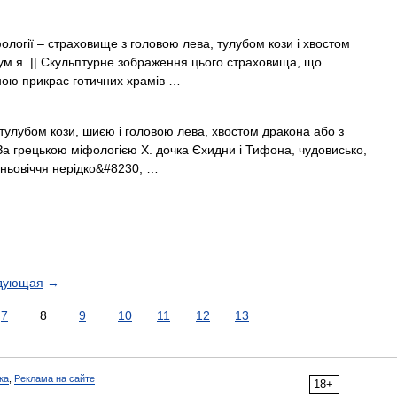
фології – страховище з головою лева, тулубом кози і хвостом
лум я. || Скульптурне зображення цього страховища, що
иною прикрас готичних храмів …
 тулубом кози, шиєю і головою лева, хвостом дракона або з
За грецькою міфологією Х. дочка Єхидни і Тифона, чудовисько,
дньовіччя нерідко&#8230; …
дующая
→
7
8
9
10
11
12
13
ка
,
Реклама на сайте
18+